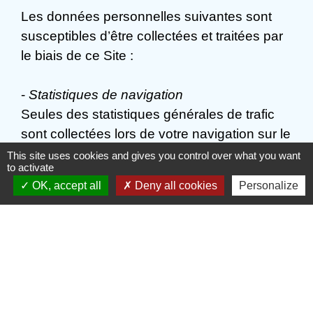
Les données personnelles suivantes sont
susceptibles d’être collectées et traitées par
le biais de ce Site :
-
Statistiques de navigation
Seules des statistiques générales de trafic
sont collectées lors de votre navigation sur le
site : nombre de visiteurs, nombre de visites,
This site uses cookies and gives you control over what you want
to activate
pays d’origine des visites, type de navigateur
OK, accept all
Deny all cookies
Personalize
utilisé, entre autres. Ces données sont
collectées uniquement pour permettre à la
Structure d’analyser la fréquentation de ses
pages d'information, afin notamment d'en
améliorer le contenu. Les données relatives
à la navigation ne sont pas exploitées
nominativement.