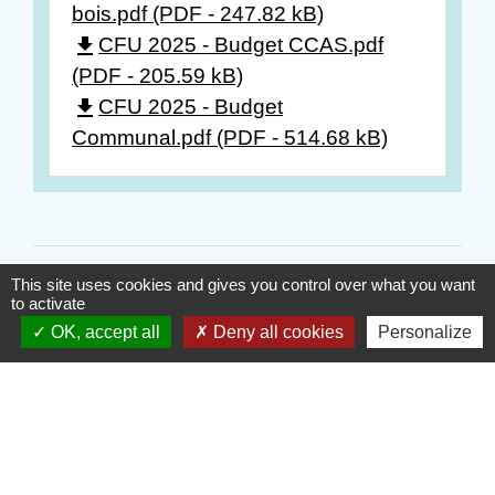
bois.pdf (PDF - 247.82 kB)
file_download
CFU 2025 - Budget CCAS.pdf
(PDF - 205.59 kB)
file_download
CFU 2025 - Budget
Communal.pdf (PDF - 514.68 kB)
This site uses cookies and gives you control over what you want
to activate
OK, accept all
Deny all cookies
Personalize
Contacts
Commune de Gilly-sur-Isère
1, place de la Mairie
73200 Gilly-sur-Isère - FRANCE