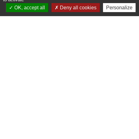
Classes élémentaires
OK, accept all
Deny all cookies
Personalize
de Haute Qualité Environnementale
30
Hectares de ZAC de Terre Neuve II
terrains industrialisables disponibles à vocation
commerciale, artisanale et industrielle
Contacts
Commune de Gilly-sur-Isère
1, place de la Mairie