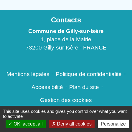
Contacts
Commune de Gilly-sur-Isère
1, place de la Mairie
73200 Gilly-sur-Isère - FRANCE
Mentions légales
-
Politique de confidentialité
-
Accessibilité
-
Plan du site
-
Gestion des cookies
This site uses cookies and gives you control over what you want
to activate
OK, accept all
Site créé en partenariat avec Réseau des Communes
Deny all cookies
Personalize